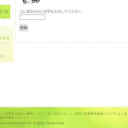
上に表示された文字を入力してください。
さい。
方へ
|
分院のご紹介
|
施術について
|
耳つぼダイエット
|
出張
|
交通事故施術について
|
よくあ
曜柔道教室
|
サイトマップ
|
yudosekkotsuin All Rights Reserved