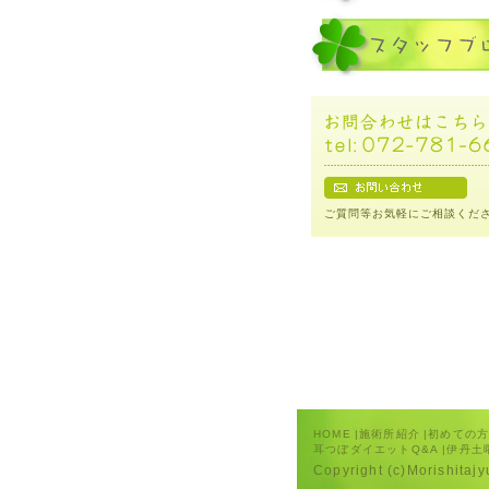
ご質問等お気軽にご相談くだ
HOME
|
施術所紹介
|
初めての
耳つぼダイエットQ&A
|
伊丹土
Copyright (c)Morishitaj