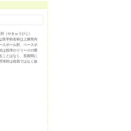
野球肘（やきゅうひじ）
な医学的名称は上腕骨内
ースボール肘、ベースボ
状は投球のリリースの際
ることはなく、長期間に
野球肘は怪我ではなく故