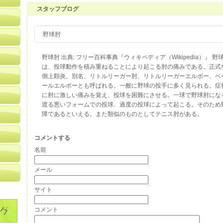
スタッフブログ
野球肘
野球肘 出典: フリー百科事典『ウィキペディア（Wikipedia）』 
は、投球動作を積み重ねることにより起こる肘の痛みである。正式
側上顆炎。別名、リトルリーガー肘、リトルリーガーエルボー、ベ
ールエルボーとも呼ばれる。一般に野球の投手に多く見られる。症
に肘に激しい痛みを覚え、投球を困難にさせる。一球で野球肘にな
渡る悪いフォームでの投球、過度の投球によって起こる。そのため
障であるといえる。また類似のものとしてテニス肘がある。
コメントする
名前
メール
サイト
コメント