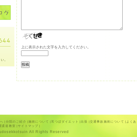
上に表示された文字を入力してください。
さい。
方へ
|
分院のご紹介
|
施術について
|
耳つぼダイエット
|
出張
|
交通事故施術について
|
よくあ
曜柔道教室
|
サイトマップ
|
yudosekkotsuin All Rights Reserved