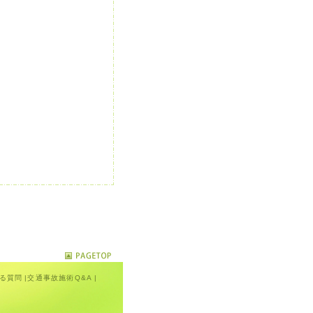
る質問
|
交通事故施術Q&A
|