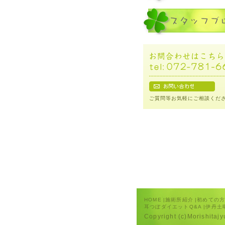
ご質問等お気軽にご相談くだ
HOME
|
施術所紹介
|
初めての
耳つぼダイエットQ&A
|
伊丹土
Copyright (c)Morishitaj